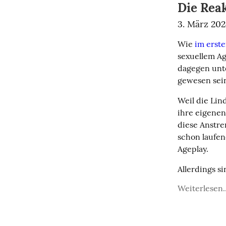
Die Rea
3. März 20
Wie 
im erste
sexuellem Ag
dagegen unte
gewesen sein
Weil die Lin
ihre eigenen 
diese Anstre
schon laufe
Ageplay.
Allerdings s
Weiterlesen..