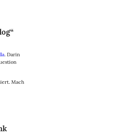
log“
la
. Darin 
uestion 
iert. Mach 
nk