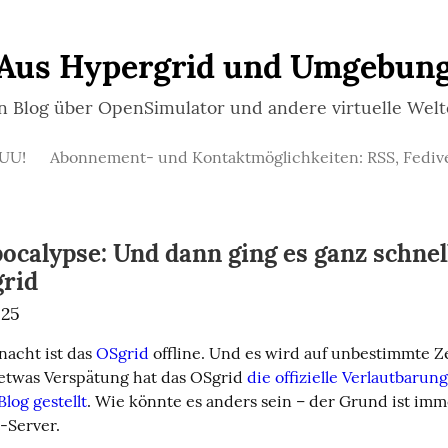
Aus Hypergrid und Umgebun
n Blog über OpenSimulator und andere virtuelle Wel
UU!
Abonnement- und Kontaktmöglichkeiten: RSS, Fedi
ocalypse: Und dann ging es ganz schnel
rid
025
nacht ist das 
OSgrid
 offline. Und es wird auf unbestimmte Zei
 etwas Verspätung hat das OSgrid 
die offizielle Verlautbarun
 Blog gestellt
. Wie könnte es anders sein – der Grund ist imm
-Server.