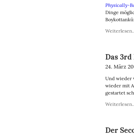
Physically-B
Dinge möglic
Boykottankü
Weiterlesen..
Das 3rd 
24. März 2
Und wieder w
wieder mit An
gestartet sc
Weiterlesen..
Der Sec