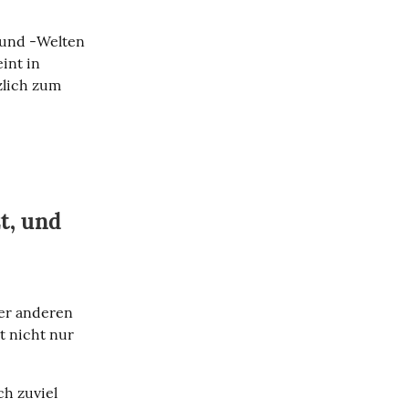
 und -Welten 
int in 
lich zum 
t, und
er anderen 
t nicht nur 
h zuviel 