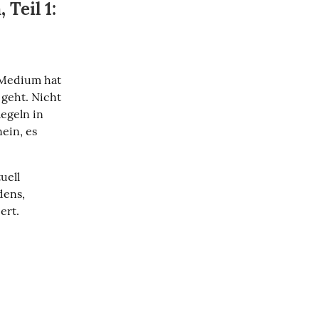
Teil 1:
Medium hat 
geht. Nicht 
egeln in 
in, es 
ell 
ens, 
ert.