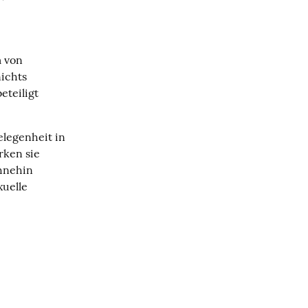
 von 
ichts 
teiligt 
legenheit in 
ken sie 
nehin 
elle 