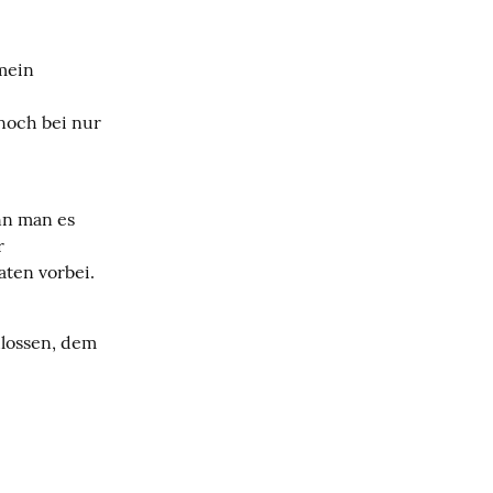
mein 
och bei nur 
n man es 
 
ten vorbei. 
lossen, dem 