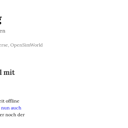
g
ten
verse, OpenSimWorld
l mit
t offline 
g nun auch 
er noch der 