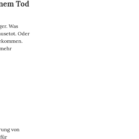
inem Tod
er. Was 
usetot. Oder 
gekommen. 
mehr 
rung von 
. PBR steht für 