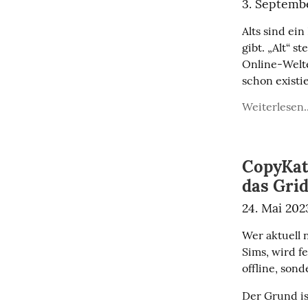
3. Septemb
Alts sind ei
gibt. „Alt“ s
Online-Welte
schon existi
Weiterlesen..
CopyKat 
das Grid
24. Mai 202
Wer aktuell n
Sims, wird fe
offline, sond
Der Grund is