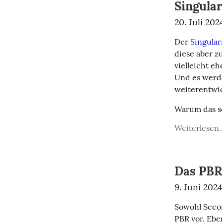
Singular
20. Juli 202
Der 
Singular
diese aber z
vielleicht e
Und es werd
weiterentwi
Warum das so
Weiterlesen..
Das PB
9. Juni 202
Sowohl Secon
PBR vor. Ebe