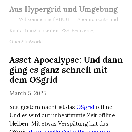
Aus Hypergrid und Umgebung
Willkommen auf AHUU!
Abonnement- und
Kontaktmöglichkeiten: RSS, Fediverse,
OpenSimWorld
Asset Apocalypse: Und dann 
ging es ganz schnell mit 
dem OSgrid
March 5, 2025
Seit gestern nacht ist das 
OSgrid
 offline. 
Und es wird auf unbestimmte Zeit offline 
bleiben. Mit etwas Verspätung hat das 
OSgrid 
die offizielle Verlautbarung nun 